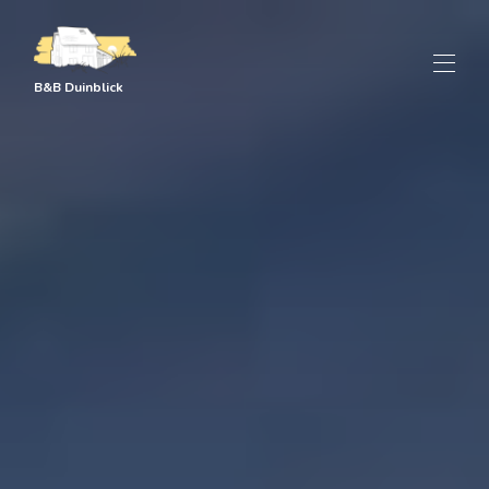
B&B Duinblick
Home
Alle kamers
▾
Beleef Texel
Over Duinblick
Contact
🇳🇱
▾